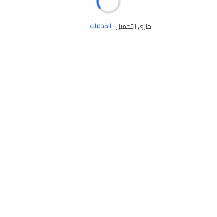
زيوت المحرك
جاري التحميل
الخدمات
إكسسوارات
مستلزمات التخييم