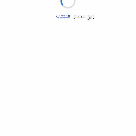
زيوت المحرك
جاري التحميل
الخدمات
إكسسوارات
مستلزمات التخييم