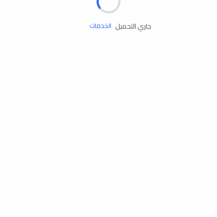
زيوت المحرك
جاري التحميل
الخدمات
إكسسوارات
مستلزمات التخييم