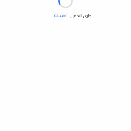
زيوت المحرك
جاري التحميل
الخدمات
إكسسوارات
مستلزمات التخييم