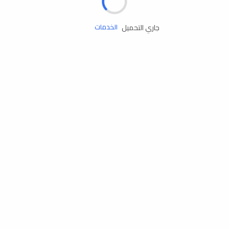
زيوت المحرك
جاري التحميل
الخدمات
إكسسوارات
مستلزمات التخييم