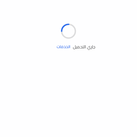
الإطارات
البطاريات
زيوت المحرك
جاري التحميل
الخدمات
إكسسوارات
مستلزمات التخييم