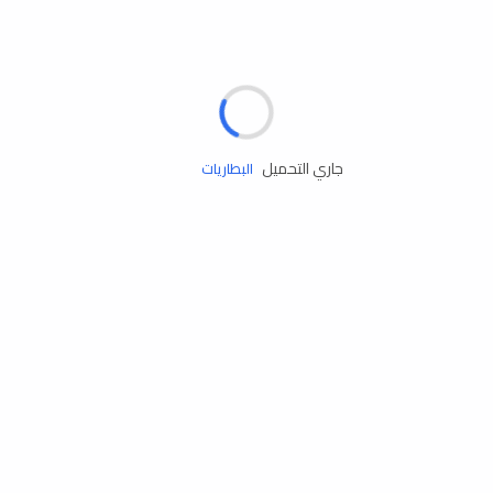
مساعدة الطريق
الإطارات
البطاريات
جاري التحميل
زيوت المحرك
الخدمات
إكسسوارات
مستلزمات التخييم