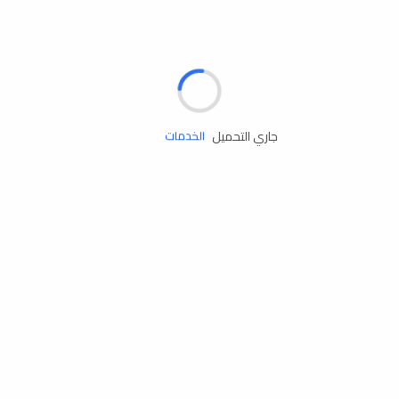
الإطارات
البطاريات
زيوت المحرك
جاري التحميل
الخدمات
إكسسوارات
مستلزمات التخييم