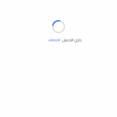
الإطارات
البطاريات
زيوت المحرك
جاري التحميل
الخدمات
إكسسوارات
مستلزمات التخييم