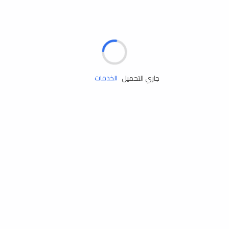
الإطارات
البطاريات
زيوت المحرك
جاري التحميل
الخدمات
إكسسوارات
مستلزمات التخييم