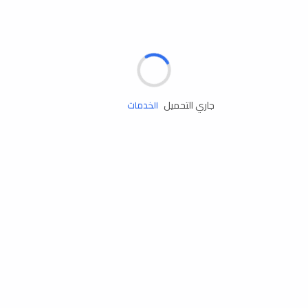
مساعدة الطريق
جاري التحميل
الإطارات
البطاريات
زيوت المحرك
الخدمات
إكسسوارات
مستلزمات التخييم