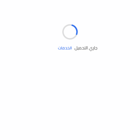
مساعدة الطريق
جاري التحميل
الإطارات
البطاريات
زيوت المحرك
الخدمات
إكسسوارات
مستلزمات التخييم