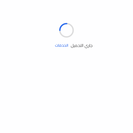
الإطارات
البطاريات
زيوت المحرك
جاري التحميل
الخدمات
إكسسوارات
مستلزمات التخييم