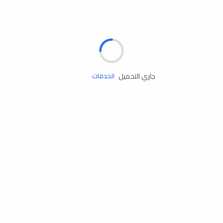
الإطارات
البطاريات
زيوت المحرك
جاري التحميل
الخدمات
إكسسوارات
مستلزمات التخييم