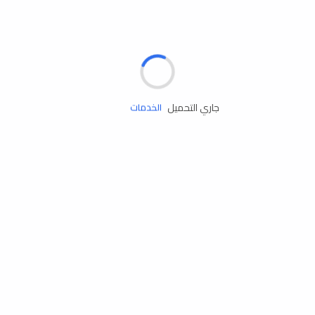
الإطارات
البطاريات
زيوت المحرك
جاري التحميل
الخدمات
إكسسوارات
مستلزمات التخييم