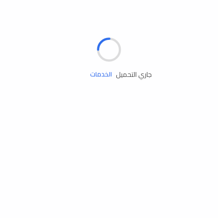
الإطارات
البطاريات
زيوت المحرك
جاري التحميل
الخدمات
إكسسوارات
مستلزمات التخييم